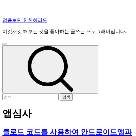
콘
멈춤보단 천천히라도
텐
이것저것 해보는 것을 좋아하는 글쓰는 프로그래머입니다.
츠
로
건
주
너
메
뉴
뛰
기
검
색:
앱심사
클로드 코드를 사용하여 안드로이드앱과