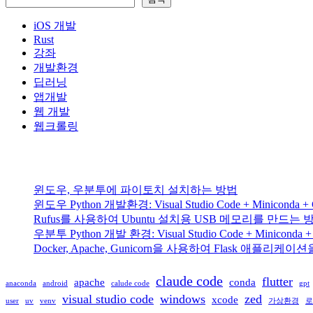
iOS 개발
Rust
강좌
개발환경
딥러닝
앱개발
웹 개발
웹크롤링
윈도우, 우분투에 파이토치 설치하는 방법
윈도우 Python 개발환경: Visual Studio Code + Miniconda
Rufus를 사용하여 Ubuntu 설치용 USB 메모리를 만드는 방법 
우분투 Python 개발 환경: Visual Studio Code + Miniconda
Docker, Apache, Gunicorn을 사용하여 Flask 애플리
claude code
flutter
apache
conda
anaconda
android
calude code
gpt
visual studio code
windows
zed
xcode
user
uv
venv
가상환경
로