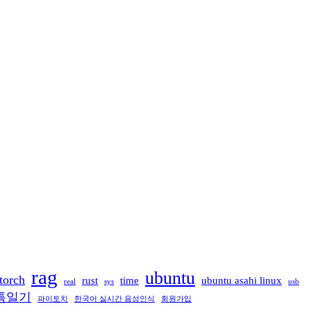
rag
ubuntu
torch
rust
time
ubuntu asahi linux
real
sys
usb
틈일기
파이토치
한국어 실시간 음성인식
회원가입