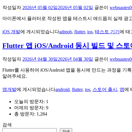
작성일자
2026년 05월 02일
2026년 05월 02일
글쓴이
webnautes0
아이폰에서 플러터로 작성된 앱을 테스트시 애드몹의 실제 광고가 
iOS 개발
에 게시되었습니다
admob
,
flutter
,
ios
,
테스트 기기
에 
Flutter 앱 iOS/Android 동시 빌드 및
작성일자
2026년 04월 30일
2026년 04월 30일
글쓴이
webnautes0
Flutter를 사용하여 iOS/Android 앱을 동시에 만드는
알려주세요.
앱개발
에 게시되었습니다
android
,
flutter
,
ios
,
스토어 출시
,
앱
에
오늘의 방문자:
1
어제의 방문자:
9
총 방문자:
1,284
검색
검색