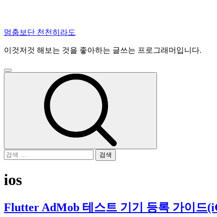
콘
멈춤보단 천천히라도
텐
이것저것 해보는 것을 좋아하는 글쓰는 프로그래머입니다.
츠
로
건
주
너
메
뉴
뛰
기
검
색:
ios
Flutter AdMob 테스트 기기 등록 가이드(i