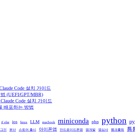
 + Claude Code 설치 가이드
(UEFI/GPT/MBR)
 + Claude Code 설치 가이드
케이션을 배포하는 방법
python
miniconda
py
ios
LLM
php
if else
linux
macbook
틈
아이폰앱
그인
분산
스토어 출시
안드로이드폰앱
앱개발
앱심사
웹크롤링