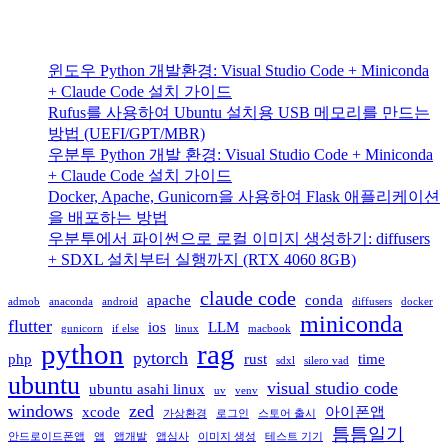
윈도우 Python 개발환경: Visual Studio Code + Miniconda
+ Claude Code 설치 가이드
Rufus를 사용하여 Ubuntu 설치용 USB 메모리를 만드는
방법 (UEFI/GPT/MBR)
우분투 Python 개발 환경: Visual Studio Code + Miniconda
+ Claude Code 설치 가이드
Docker, Apache, Gunicorn을 사용하여 Flask 애플리케이션
을 배포하는 방법
우분투에서 파이썬으로 로컬 이미지 생성하기: diffusers
+ SDXL 설치부터 실행까지 (RTX 4060 8GB)
claude code
apache
conda
admob
anaconda
android
diffusers
docker
miniconda
flutter
ios
LLM
gunicorn
if else
linux
macbook
python
rag
pytorch
php
rust
time
sdxl
silero vad
ubuntu
visual studio code
ubuntu asahi linux
uv
venv
windows
zed
xcode
아이폰앱
가상환경
로그인
스토어 출시
틈틈일기
안드로이드폰앱
앱
앱개발
앱심사
이미지 생성
테스트 기기