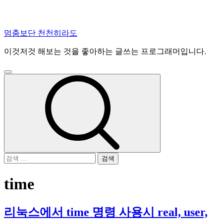
콘
멈춤보단 천천히라도
텐
이것저것 해보는 것을 좋아하는 글쓰는 프로그래머입니다.
츠
로
건
주
너
메
뉴
뛰
기
검
색:
time
리눅스에서 time 명령 사용시 real, user,