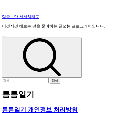
콘
멈춤보단 천천히라도
텐
이것저것 해보는 것을 좋아하는 글쓰는 프로그래머입니다.
츠
로
건
주
너
메
뉴
뛰
기
검
색:
틈틈일기
틈틈일기 개인정보 처리방침