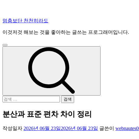
콘
멈춤보단 천천히라도
텐
이것저것 해보는 것을 좋아하는 글쓰는 프로그래머입니다.
츠
로
건
주
너
메
뉴
뛰
기
검
색:
분산과 표준 편차 차이 정리
작성일자
2026년 06월 23일
2026년 06월 23일
글쓴이
webnautes0